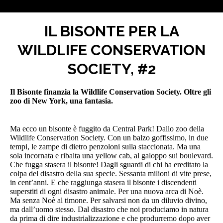
IL BISONTE PER LA
WILDLIFE CONSERVATION
Tu sei qui:
SOCIETY, #2
Il Bisonte finanzia la Wildlife Conservation Society. Oltre gli
zoo di New York, una fantasia.
Ma ecco un bisonte è fuggito da Central Park! Dallo zoo della
Wildlife Conservation Society. Con un balzo goffissimo, in due
tempi, le zampe di dietro penzoloni sulla staccionata. Ma una
sola incornata e ribalta una yellow cab, al galoppo sui boulevard.
Che fugga stasera il bisonte! Dagli sguardi di chi ha ereditato la
colpa del disastro della sua specie. Sessanta milioni di vite prese,
in cent’anni. E che raggiunga stasera il bisonte i discendenti
superstiti di ogni disastro animale. Per una nuova arca di Noè.
Ma senza Noè al timone. Per salvarsi non da un diluvio divino,
ma dall’uomo stesso. Dal disastro che noi produciamo in natura
da prima di dire industrializzazione e che produrremo dopo aver