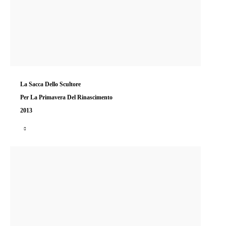
La Sacca Dello Scultore
Per La Primavera Del Rinascimento
2013
La Sacca dello scultore è una hand-bag in vacchetta invecchiata color nocciola realizzata per la…