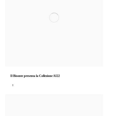
Il Bisonte presenta la Collezione AI22
Il nuovo Classico de Il Bisonte