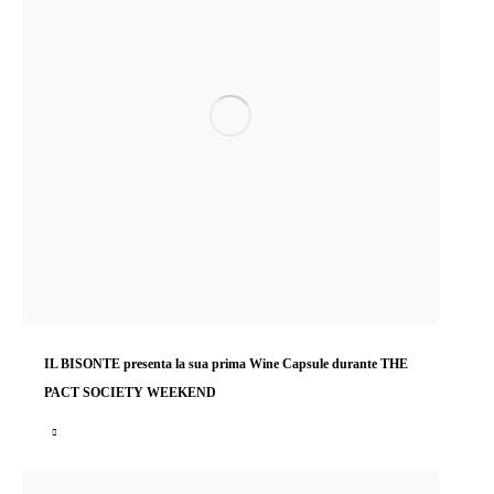
IL BISONTE presenta la sua prima Wine Capsule durante THE
PACT SOCIETY WEEKEND
Presentando la prima Wine Capsule: una raffinata collezione lifestyle pensata appositamente per gli amanti del…