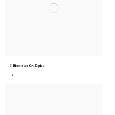
Il Bisonte con Orti Dipinti
In occasione di Pitti 102 il brand fiorentino svela il suo luogo segreto e un…