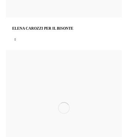
ELENA CAROZZI PER IL BISONTE
L’artista Elena Carozzi ha scelto quattro wallcoverings dipinte a mano, per la boutique Il Bisonte…