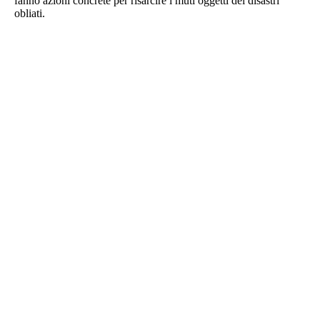
fanno azioni concrete per risarcire i muti oggetti dei disastri
obliati.