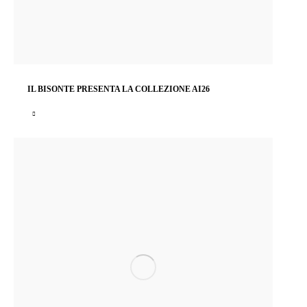
IL BISONTE PRESENTA LA COLLEZIONE AI26
In occasione di Pitti 109 Il Bisonte presenta una nuova collezione e un nuovo allestimento…