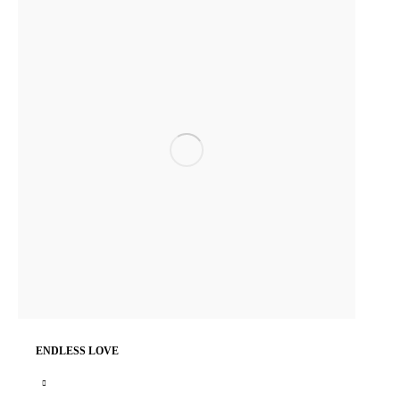
ENDLESS LOVE
Celebriamo i legami che durano nel tempo