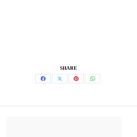
SHARE
Condividi
Condividi
Condividi
Condividi
su
su
su
su
Facebook
X
Pinterest
WhatsApp