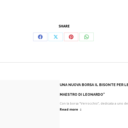
SHARE
Condividi
Condividi
Condividi
Condividi
su
su
su
su
Facebook
X
Pinterest
WhatsApp
UNA NUOVA BORSA IL BISONTE PER LE
MAESTRO DI LEONARDO”
Con la borsa “Verrocchio”, dedicata a uno deg
Read more