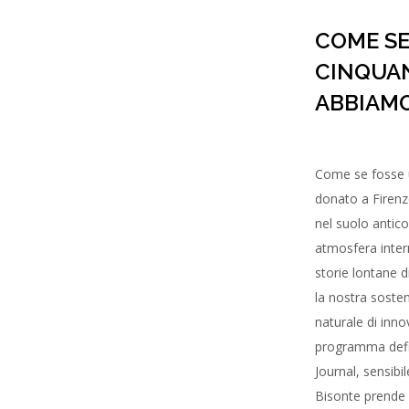
COME SE
CINQUA
ABBIAMO
Come se fosse 
donato a Firenze
nel suolo antico
atmosfera inter
storie lontane d
la nostra sosteni
naturale di inno
programma defini
Journal, sensibi
Bisonte prende 