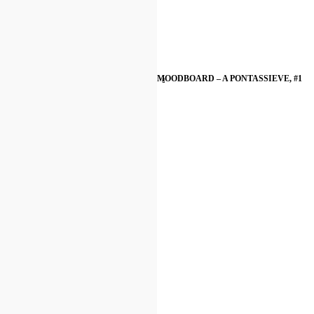
MOODBOARD – A PONTASSIEVE, #1
A Pontassieve! Nel reparto Prototipia e Modeller